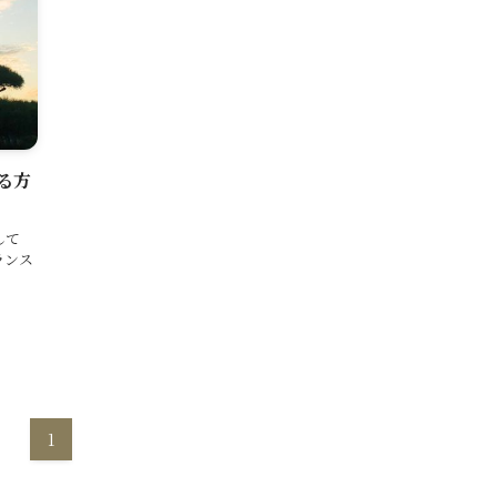
る方
して
ランス
1