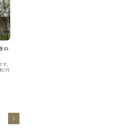
きの
です。
館に行
1