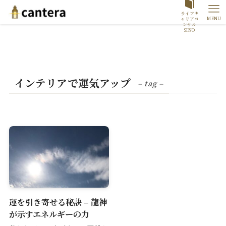
ライフキ
MENU
ャリアコ
ンサル
SINO
インテリアで運気アップ
– tag –
運を引き寄せる秘訣 – 龍神
が示すエネルギーの力