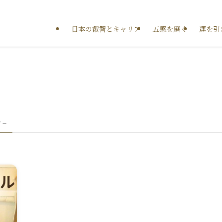
日本の叡智とキャリア
五感を磨く
運を引
 –