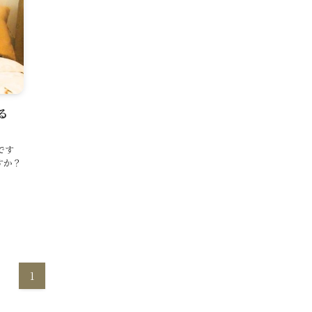
る
です
すか？
1