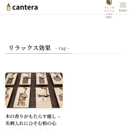
ライフキ
MENU
ャリアコ
ンサル
SINO
リラックス効果
– tag –
木の香りがもたらす癒し –
名刺入れにひそむ和の心