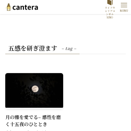
ライフキ
MENU
ャリアコ
ンサル
SINO
五感を研ぎ澄ます
– tag –
月の雅を愛でる– 感性を磨
く十五夜のひととき