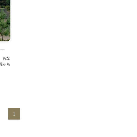
び―
、あな
機から
1