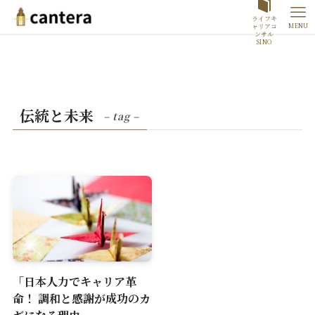
ライフキ
MENU
ャリアコ
ンサル
SINO
伝統と未来
– tag –
「日本人力でキャリア革
命！ 調和と感謝が成功のカ