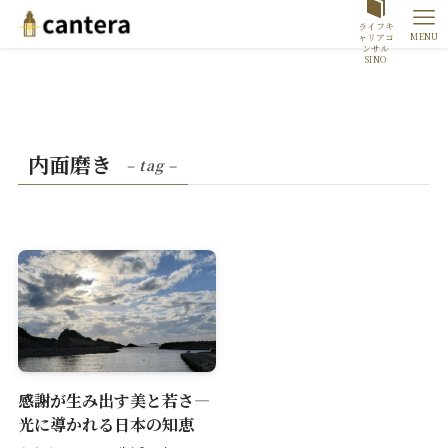
ライフキ
MENU
ャリアコ
ンサル
SINO
内面磨き
– tag –
感謝が生み出す美と若さ―
光に導かれる日本の知恵