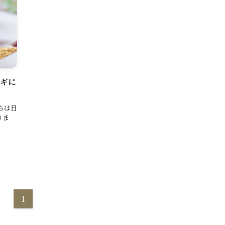
カギに
ちは日
りま
1