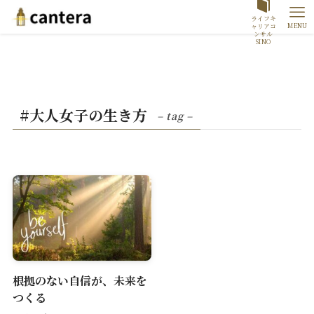
ライフキ
MENU
ャリアコ
ンサル
SINO
#大人女子の生き方
– tag –
根拠のない自信が、未来を
つくる