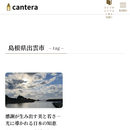
ライフキ
MENU
ャリアコ
ンサル
SINO
島根県出雲市
– tag –
感謝が生み出す美と若さ―
光に導かれる日本の知恵