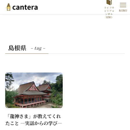
ライフキ
MENU
ャリアコ
ンサル
SINO
島根県
– tag –
「龍神さま」が教えてくれ
たこと ―実話からの学び―