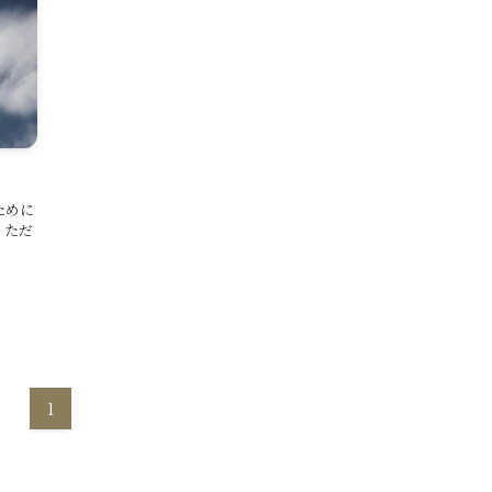
ために
、ただ
1