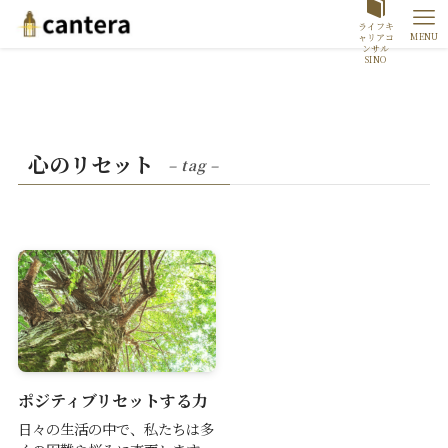
ライフキ
MENU
ャリアコ
ンサル
SINO
心のリセット
– tag –
ポジティブリセットする力
日々の生活の中で、私たちは多