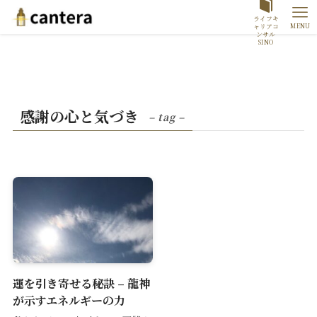
ライフキ
MENU
ャリアコ
ンサル
SINO
感謝の心と気づき
– tag –
運を引き寄せる秘訣 – 龍神
が示すエネルギーの力