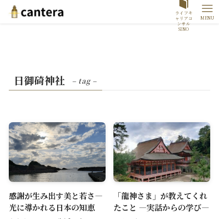
ライフキ
MENU
ャリアコ
ンサル
SINO
日御碕神社
– tag –
感謝が生み出す美と若さ―
「龍神さま」が教えてくれ
光に導かれる日本の知恵
たこと ―実話からの学び―