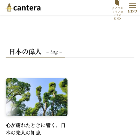
ライフキ
MENU
ャリアコ
ンサル
SINO
日本の偉人
– tag –
心が疲れたときに響く、日
本の先人の知恵