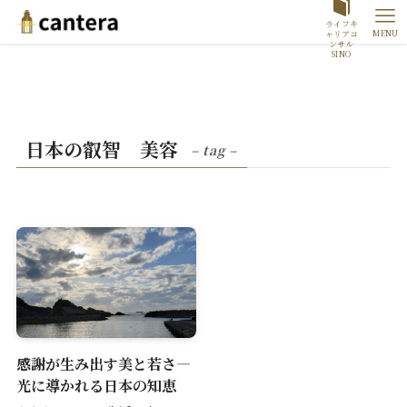
ライフキ
MENU
ャリアコ
ンサル
SINO
日本の叡智 美容
– tag –
感謝が生み出す美と若さ―
光に導かれる日本の知恵