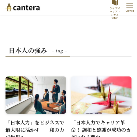
ライフキ
MENU
ャリアコ
ンサル
SINO
日本人の強み
– tag –
「日本人力」をビジネスで
「日本人力でキャリア革
最大限に活かす ―和の力
命！ 調和と感謝が成功のカ