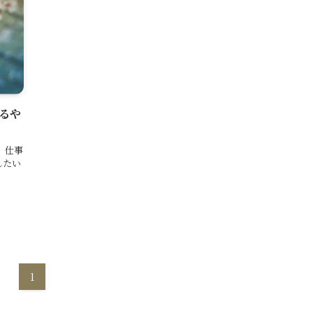
けるや
、仕事
したい
1