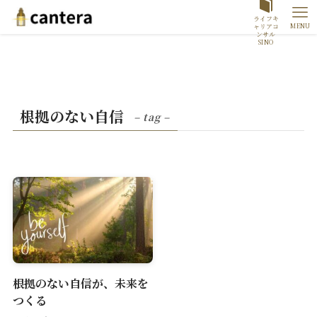
ライフキ
MENU
ャリアコ
ンサル
SINO
根拠のない自信
– tag –
根拠のない自信が、未来を
つくる