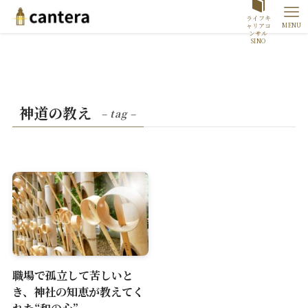
ライフキ
MENU
ャリアコ
ンサル
SINO
神道の教え
– tag –
職場で孤立して苦しいと
き、神社の知恵が教えてく