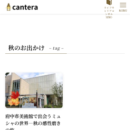
ライフキ
MENU
ャリアコ
ンサル
SINO
秋のお出かけ
– tag –
府中市美術館で出会うミュ
シャの世界—秋の感性磨き