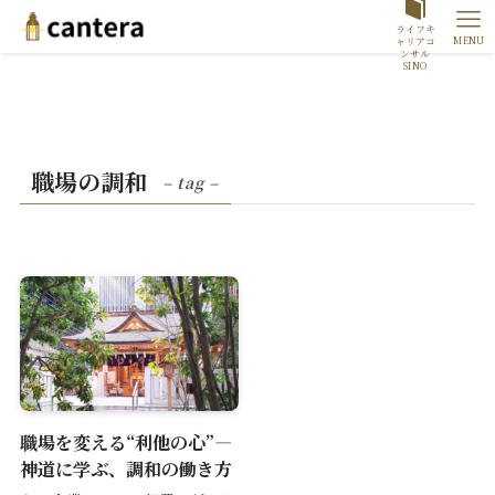
ライフキ
MENU
ャリアコ
ンサル
SINO
職場の調和
– tag –
職場を変える“利他の心”―
神道に学ぶ、調和の働き方