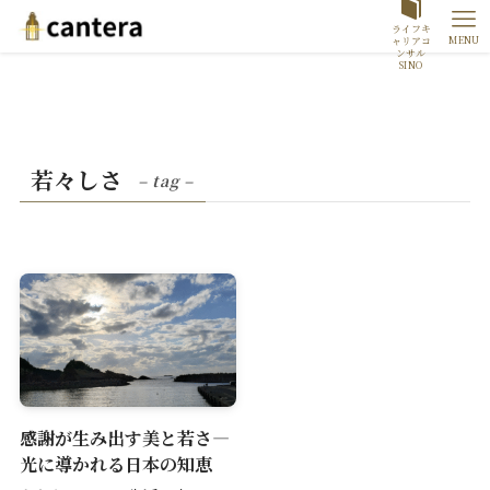
ライフキ
MENU
ャリアコ
ンサル
SINO
若々しさ
– tag –
感謝が生み出す美と若さ―
光に導かれる日本の知恵