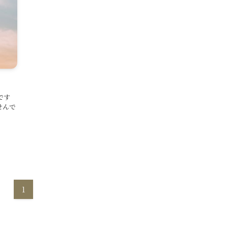
です
せんで
1