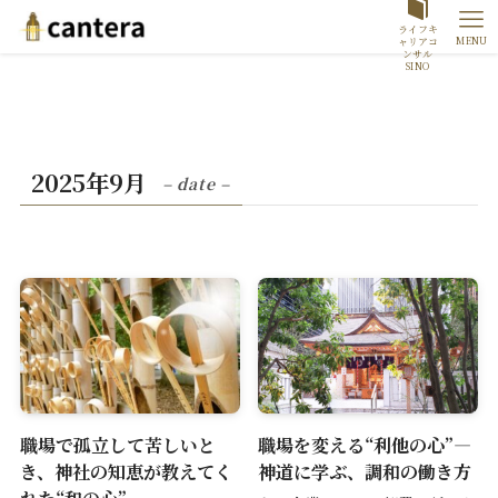
ライフキ
MENU
ャリアコ
ンサル
SINO
2025年9月
– date –
職場で孤立して苦しいと
職場を変える“利他の心”―
き、神社の知恵が教えてく
神道に学ぶ、調和の働き方