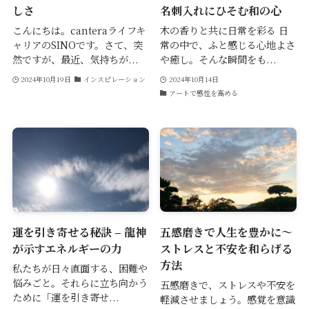
しさ
名刺入れにひそむ和の心
こんにちは。canteraライフキ
木の香りと共に日常を彩る 日
ャリアのSINOです。さて、突
常の中で、ふと感じる心地よさ
然ですが、最近、気持ちが...
や癒し。そんな瞬間をも...
2024年10月19日
インスピレーション
2024年10月14日
アートで感性を高める
運を引き寄せる秘訣 – 龍神
五感磨きで人生を豊かに～
が示すエネルギーの力
ストレスと不安を和らげる
方法
私たちが日々直面する、困難や
悩みごと。それらに立ち向かう
五感磨きで、ストレスや不安を
ために「運を引き寄せ...
軽減させましょう。感覚を意識