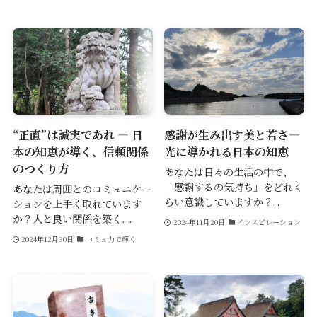
“正直”は誠実であれ ― 日
感謝が生み出す美と若さ―
本の知恵が導く、信頼関係
光に導かれる日本の知恵
のつくり方
あなたは日々の生活の中で、
「感謝するの気持ち」をどれく
あなたは周囲とのコミュニケー
らい意識していますか？...
ションを上手く取れています
か？人と良い関係を築く...
2024年11月20日
インスピレーション
2024年12月30日
コミュ力で輝く