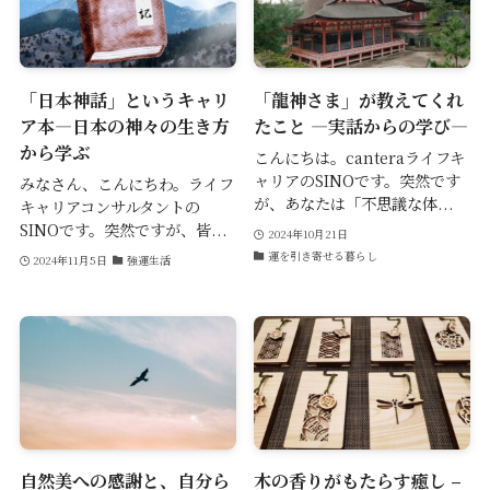
「日本神話」というキャリ
「龍神さま」が教えてくれ
ア本—日本の神々の生き方
たこと ―実話からの学び―
から学ぶ
こんにちは。canteraライフキ
ャリアのSINOです。突然です
みなさん、こんにちわ。ライフ
が、あなたは「不思議な体...
キャリアコンサルタントの
SINOです。突然ですが、皆...
2024年10月21日
運を引き寄せる暮らし
2024年11月5日
強運生活
自然美への感謝と、自分ら
木の香りがもたらす癒し –