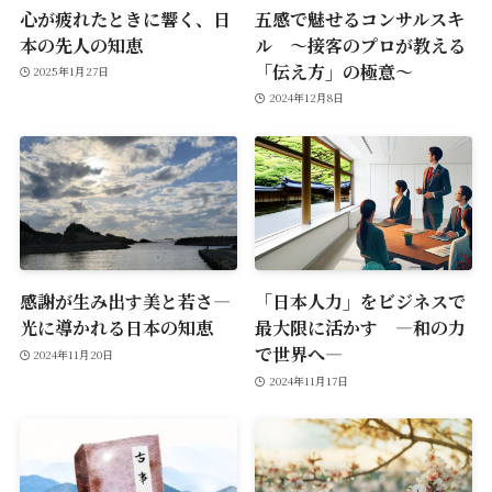
心が疲れたときに響く、日
五感で魅せるコンサルスキ
本の先人の知恵
ル ～接客のプロが教える
「伝え方」の極意～
2025年1月27日
2024年12月8日
感謝が生み出す美と若さ―
「日本人力」をビジネスで
光に導かれる日本の知恵
最大限に活かす ―和の力
で世界へ―
2024年11月20日
2024年11月17日