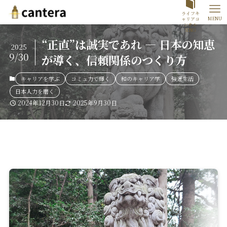
ライフキ
MENU
ャリアコ
ンサル
SINO
“正直”は誠実であれ ― 日本の知恵
2025
9/30
が導く、信頼関係のつくり方
キャリアを学ぶ
コミュ力で輝く
和のキャリア学
強運生活
日本人力を磨く
2024年12月30日
2025年9月30日