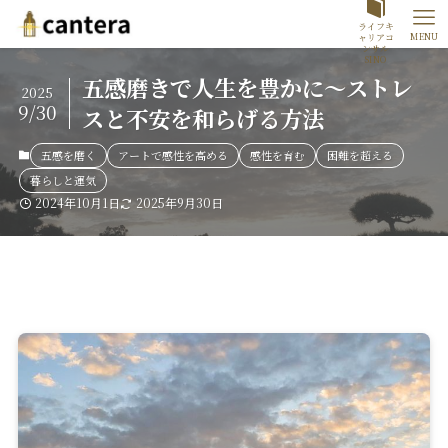
ライフキ
MENU
ャリアコ
ンサル
SINO
五感磨きで人生を豊かに～ストレ
2025
9/30
スと不安を和らげる方法
五感を磨く
アートで感性を高める
感性を育む
困難を超える
暮らしと運気
2024年10月1日
2025年9月30日