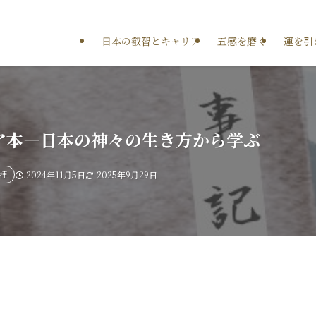
日本の叡智とキャリア
五感を磨く
運を引
ア本—日本の神々の生き方から学ぶ
拝
2024年11月5日
2025年9月29日