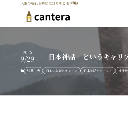
人生の揺れる時間に灯りをともす場所
2025
「日本神話」というキャリ
9/29
強運生活
日本の叡智とキャリア
日本神話とキャリア
神社参