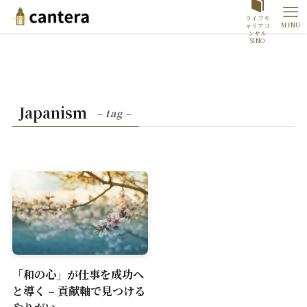
ライフキ
MENU
ャリアコ
ンサル
SINO
Japanism
– tag –
「和の心」が仕事を成功へ
と導く – 貢献軸で見つける